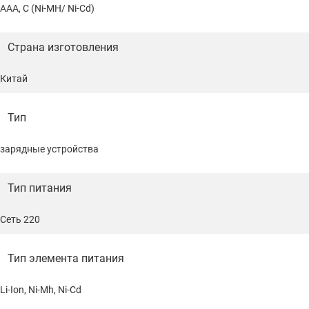
✔ Многоуровневая система защиты (от короткого
AAA, C (Ni-MH/ Ni-Cd)
замык
Страна изготовления
Китай
Тип
зарядные устройства
Тип питания
Сеть 220
Тип элемента питания
Li-Ion, Ni-Mh, Ni-Cd