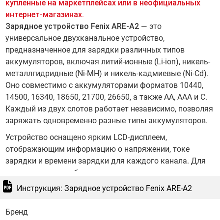
купленные на маркетплейсах или в неофициальных
интернет-магазинах.
Зарядное устройство Fenix ARE-A2
— это
универсальное двухканальное устройство,
предназначенное для зарядки различных типов
аккумуляторов, включая литий-ионные (Li-ion), никель-
металлгидридные (Ni-MH) и никель-кадмиевые (Ni-Cd).
Оно совместимо с аккумуляторами форматов 10440,
14500, 16340, 18650, 21700, 26650, а также AA, AAA и C.
Каждый из двух слотов работает независимо, позволяя
заряжать одновременно разные типы аккумуляторов.
Устройство оснащено ярким LCD-дисплеем,
отображающим информацию о напряжении, токе
зарядки и времени зарядки для каждого канала. Для
переключения отображаемых параметров достаточно
однократного нажатия кнопки, а длительное нажатие
Инструкция: Зарядное устройство Fenix ARE-A2
отключает экран. Fenix ARE-A2 поддерживает питание
от сети переменного тока (AC 100-240V) и постоянного
Бренд
тока (DC 12-24V), что позволяет использовать его как