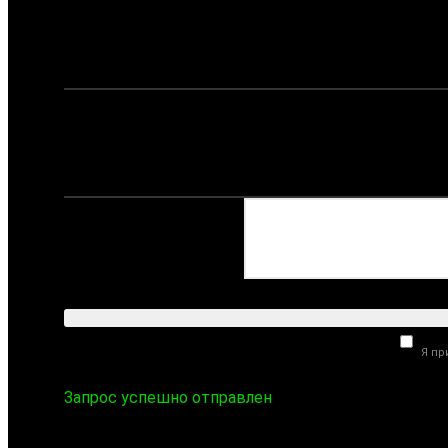
Ваше имя:
Ваш телефон:
Комментарий:
Я п
Запрос успешно отправлен
ПН-ПТ 09:00-18:00