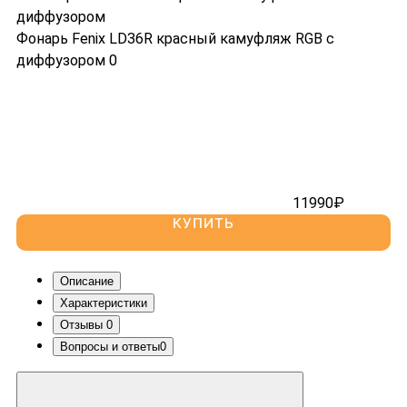
Оптовикам и Юр. лицам
Крепления
Доставка
Выносные кнопки
Фонарь Fenix LD36R красный камуфляж RGB с
Гарантия
Аксессуары
диффузором
0
Отзывы
Контакты
Поиск
Найти
11990₽
КУПИТЬ
Описание
Характеристики
Отзывы
0
Вопросы и ответы
0