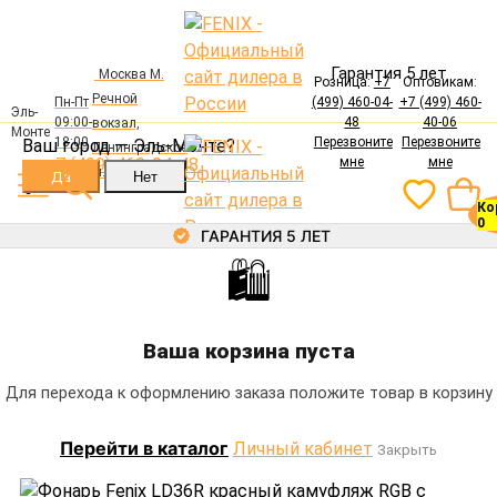
лер в России
Гарантия 5 лет
Москва М.
Розница:
+7
Оптовикам:
Речной
Пн-Пт
(499) 460-04-
+7 (499) 460-
Авторизация
Эль-
09:00-
48
40-06
вокзал,
Монте
Электронная почта
18:00
Перезвоните
Перезвоните
Ваш город —
Эль-Монте
?
Ленинградское
+7 (499) 460-04-48
мне
мне
ш., 94, корп. 1
Ко
Пароль
0
ГАРАНТИЯ 5 ЛЕТ
🛍
Каталог
Забыли пароль?
Войти
Фонари
Ваша корзина пуста
Регистрация
Аккумуляторы
Зарядные устройства
Каталог
Главная
Фонари
Для перехода к оформлению заказа положите товар в корзину
Крепления
Фонарь Fenix LD36R красный камуфляж RGB с
Фонари
Выносные кнопки
Перейти в каталог
Личный кабинет
диффузором
Закрыть
Аккумуляторы
Аксессуары
Зарядные устройства