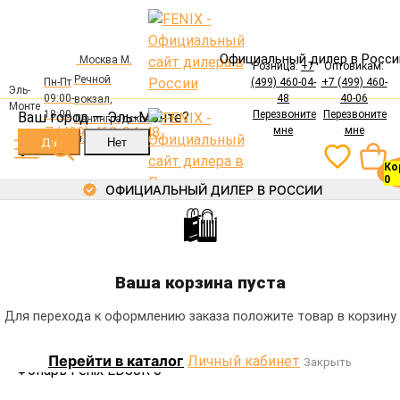
Официальный дилер в Росси
Москва М.
Розница:
+7
Оптовикам:
Речной
Пн-Пт
(499) 460-04-
+7 (499) 460-
Авторизация
Эль-
09:00-
48
40-06
вокзал,
Монте
Электронная почта
18:00
Перезвоните
Перезвоните
Ваш город —
Эль-Монте
?
Ленинградское
+7 (499) 460-04-48
мне
мне
ш., 94, корп. 1
Ко
Пароль
0
ОФИЦИАЛЬНЫЙ ДИЛЕР В РОССИИ
🛍
Каталог
Забыли пароль?
Войти
Фонари
Ваша корзина пуста
Регистрация
Аккумуляторы
Зарядные устройства
Каталог
Главная
Фонари
Фонарь Fenix LD30R
Для перехода к оформлению заказа положите товар в корзину
Крепления
Фонари
Выносные кнопки
Перейти в каталог
Личный кабинет
Закрыть
Аккумуляторы
Фонарь Fenix LD30R
0
Аксессуары
Зарядные устройства