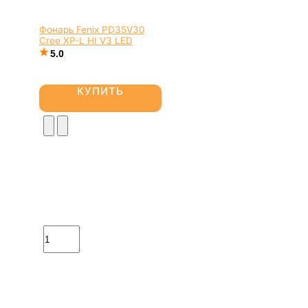
Фонарь Fenix PD35V30
Cree XP-L HI V3 LED
5.0
КУПИТЬ