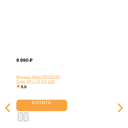
Фонарь Fenix PD35V30
Cree XP-L HI V3 LED
5.0
КУПИТЬ