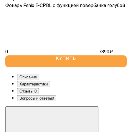
Крепления
Фонарь Fenix E-CPBL с функцией повербанка голубой
Доставка
Выносные кнопки
Гарантия
Аксессуары
Отзывы
Контакты
Поиск
Найти
0
7890₽
КУПИТЬ
Описание
Характеристики
Отзывы
0
Вопросы и ответы
0