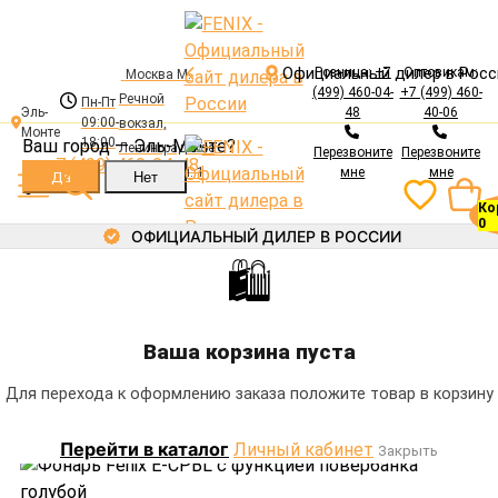
Официальный дилер в Росс
Розница:
+7
Оптовикам:
Москва М.
(499) 460-04-
+7 (499) 460-
Речной
Пн-Пт
Авторизация
Эль-
48
40-06
09:00-
вокзал,
Монте
Электронная почта
18:00
Ваш город —
Эль-Монте
?
Ленинградское
Перезвоните
Перезвоните
+7 (499) 460-04-48
ш., 94, корп. 1
мне
мне
Ко
Пароль
0
ОФИЦИАЛЬНЫЙ ДИЛЕР В РОССИИ
🛍
Каталог
Забыли пароль?
Фонари
Войти
Аккумуляторы
Ваша корзина пуста
Регистрация
Зарядные устройства
Каталог
Главная
Фонари
Для перехода к оформлению заказа положите товар в корзину
Крепления
Фонарь Fenix E-CPBL с функцией повербанка голубой
Выносные кнопки
Фонари
Перейти в каталог
Личный кабинет
Аксессуары
Закрыть
Аккумуляторы
Зарядные устройства
Оптовикам и Юр. лицам