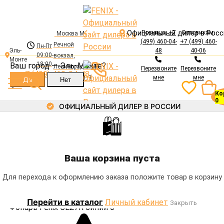
Официальный дилер в Росс
Розница:
+7
Оптовикам:
Москва М.
(499) 460-04-
+7 (499) 460-
Речной
Пн-Пт
Авторизация
Эль-
48
40-06
09:00-
вокзал,
Монте
Электронная почта
18:00
Ваш город —
Эль-Монте
?
Ленинградское
Перезвоните
Перезвоните
+7 (499) 460-04-48
ш., 94, корп. 1
мне
мне
Ко
Пароль
0
ОФИЦИАЛЬНЫЙ ДИЛЕР В РОССИИ
🛍
Каталог
Забыли пароль?
Фонари
Войти
Аккумуляторы
Ваша корзина пуста
Регистрация
Зарядные устройства
Каталог
Главная
Фонари
Фонарь Fenix CL27R синий
Для перехода к оформлению заказа положите товар в корзину
Крепления
Выносные кнопки
Фонари
Перейти в каталог
Личный кабинет
Аксессуары
Закрыть
Аккумуляторы
Фонарь Fenix CL27R синий
0
Зарядные устройства
Оптовикам и Юр. лицам