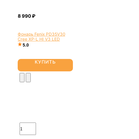
Фонарь Fenix PD35V30
Cree XP-L HI V3 LED
5.0
КУПИТЬ