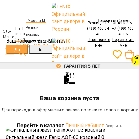
лер в России
Гарантия 5 лет
Москва М.
Розница:
+7
Оптовикам:
Речной
Пн-Пт
(499) 460-04-
+7 (499) 460-
Авторизация
Эль-
09:00-
48
40-06
вокзал,
Монте
Электронная почта
18:00
Перезвоните
Перезвоните
Ваш город —
Эль-Монте
?
Ленинградское
+7 (499) 460-04-48
мне
мне
ш., 94, корп. 1
Ко
Пароль
0
ГАРАНТИЯ 5 ЛЕТ
🛍
Каталог
Забыли пароль?
Войти
Фонари
Ваша корзина пуста
Регистрация
Аккумуляторы
Зарядные устройства
Каталог
Главная
Аксессуары
Для перехода к оформлению заказа положите товар в корзину
Крепления
Сигнальный жезл Fenix AOT-03 красный
Фонари
Выносные кнопки
Перейти в каталог
Личный кабинет
Закрыть
Аккумуляторы
Аксессуары
Зарядные устройства
Сигнальный жезл Fenix AOT-03 красный
0