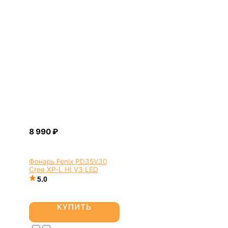
Фонарь Fenix PD35V30
Cree XP-L HI V3 LED
5.0
КУПИТЬ