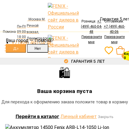
лер в России
Гарантия 5 лет
Москва М.
Розница:
+7
Оптовикам:
Речной
Пн-Пт
(499) 460-04-
+7 (499) 460-
Авторизация
Помона
09:00-
48
40-06
вокзал,
Электронная почта
18:00
Перезвоните
Перезвоните
Ленинградское
Ваш город —
Помона
?
+7 (499) 460-04-48
мне
мне
ш., 94, корп. 1
Ко
Пароль
0
ГАРАНТИЯ 5 ЛЕТ
🛍
Каталог
Забыли пароль?
Войти
Фонари
Ваша корзина пуста
Регистрация
Аккумуляторы
Зарядные устройства
Каталог
Главная
Аккумуляторы
Для перехода к оформлению заказа положите товар в корзину
Крепления
Аккумулятор 14500 Fenix ARB-L14-1050 Li-Ion
Фонари
Выносные кнопки
Перейти в каталог
Личный кабинет
(1050mAh) AA
Закрыть
Аккумуляторы
Аксессуары
Зарядные устройства