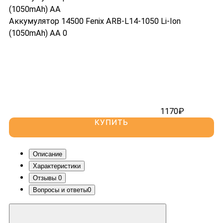
Оптовикам и Юр. лицам
Крепления
Доставка
Выносные кнопки
Аккумулятор 14500 Fenix ARB-L14-1050 Li-Ion
Гарантия
Аксессуары
(1050mAh) AA
0
Отзывы
Контакты
Поиск
Найти
1170₽
КУПИТЬ
Описание
Характеристики
Отзывы
0
Вопросы и ответы
0