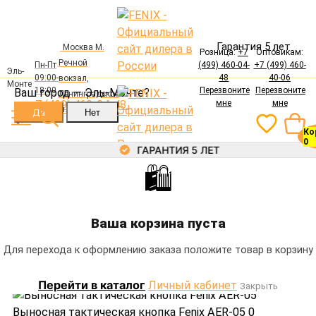
лер в России
Гарантия 5 лет
Москва М.
Розница:
+7
Оптовикам:
Речной
Пн-Пт
(499) 460-04-
+7 (499) 460-
Авторизация
Эль-
09:00-
48
40-06
вокзал,
Монте
Электронная почта
18:00
Перезвоните
Перезвоните
Ваш город —
Эль-Монте
?
Ленинградское
+7 (499) 460-04-48
мне
мне
ш., 94, корп. 1
Ко
Пароль
0
ГАРАНТИЯ 5 ЛЕТ
🛍
Каталог
Забыли пароль?
Войти
Фонари
Ваша корзина пуста
Регистрация
Аккумуляторы
Зарядные устройства
Каталог
Главная
Выносные кнопки
Для перехода к оформлению заказа положите товар в корзину
Крепления
Выносная тактическая кнопка Fenix AER-05
Фонари
Выносные кнопки
Перейти в каталог
Личный кабинет
Закрыть
Аккумуляторы
Аксессуары
Зарядные устройства
Выносная тактическая кнопка Fenix AER-05
0