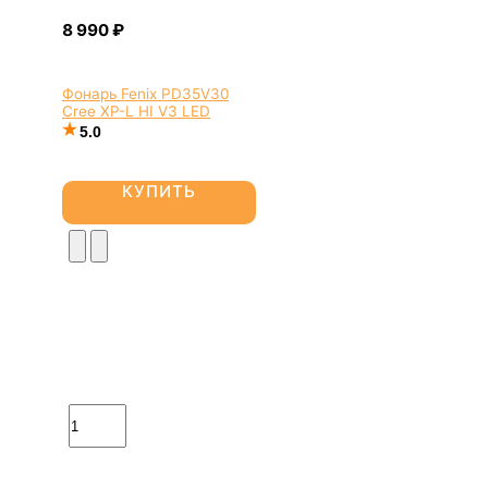
Фонарь Fenix PD35V30
Cree XP-L HI V3 LED
5.0
КУПИТЬ